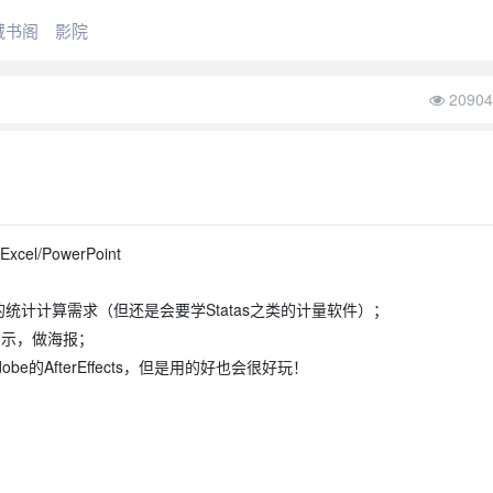
藏书阁
影院
20904
l/PowerPoint
统计计算需求（但还是会要学Statas之类的计量软件）；
演示，做海报；
AfterEffects，但是用的好也会很好玩！