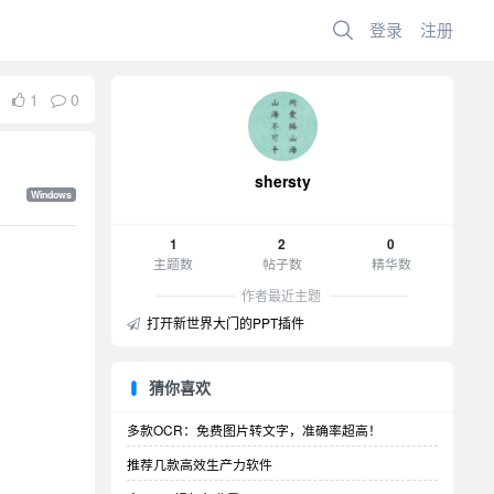
登录
注册
1
0
shersty
Windows
1
2
0
主题数
帖子数
精华数
作者最近主题
打开新世界大门的PPT插件
猜你喜欢
多款OCR：免费图片转文字，准确率超高！
推荐几款高效生产力软件