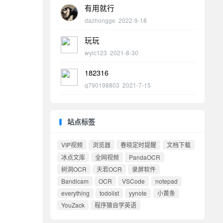
有用就行
dazhongge
2022-9-18
玩玩
wylc123
2021-8-30
182316
q790198803
2021-7-15
站点标签
VIP视频
浏览器
春晓定时提醒
文档下载
冰点文库
全网视频
PandaOCR
树洞OCR
天若OCR
录屏软件
Bandicam
OCR
VSCode
notepad
everything
todolist
yynote
小黄条
YouZack
程序猿自学英语