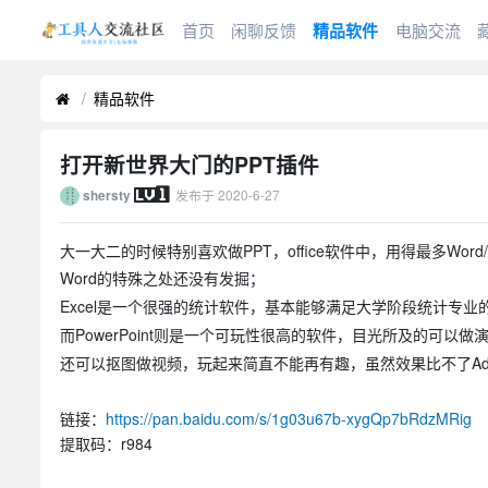
首页
闲聊反馈
精品软件
电脑交流
精品软件
打开新世界大门的PPT插件
发布于
2020-6-27
shersty
大一大二的时候特别喜欢做PPT，office软件中，用得最多Word/Exce
Word的特殊之处还没有发掘；
Excel是一个很强的统计软件，基本能够满足大学阶段统计专业的
而PowerPoint则是一个可玩性很高的软件，目光所及的可以做
还可以抠图做视频，玩起来简直不能再有趣，虽然效果比不了Adobe的
链接：
https://pan.baidu.com/s/1g03u67b-xygQp7bRdzMRig
提取码：r984