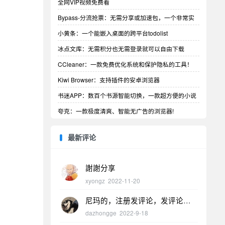
全网VIP视频免费看
Bypass-分流抢票：无需分享或加速包，一个非常实
用的抢票工具！
小黄条：一个能嵌入桌面的跨平台todolist
冰点文库：无需积分也无需登录就可以自由下载
CCleaner：一款免费优化系统和保护隐私的工具！
Kiwi Browser：支持插件的安卓浏览器
书迷APP：数百个书源智能切换，一款超方便的小说
阅读器！
夸克：一款极度清爽、智能无广告的浏览器!
最新评论
謝謝分享
xyongz
2022-11-20
尼玛的，注册发评论，发评论才
能看到软件下载，然后上
dazhongge
2022-9-18