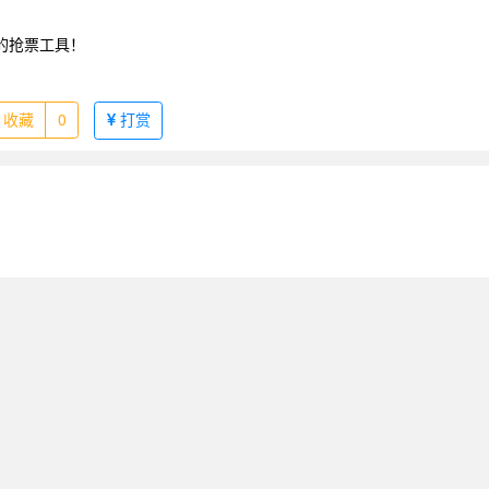
用的抢票工具！
收藏
0
打赏
返回