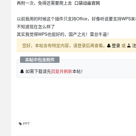
再附一次，免得还需要爬上去
口袋动画官网
以前我用的时候这个插件只支持Office，好像听说要支持WPS来
不知道现在怎么样了
其实我觉得WPS也挺好的，国产之光！雷总牛逼！
您好，本帖含有特定内容，请登录后再查看。
登录
或
注
本帖中包含附件
如需下载请先
回复并刷新
本帖！
PPT