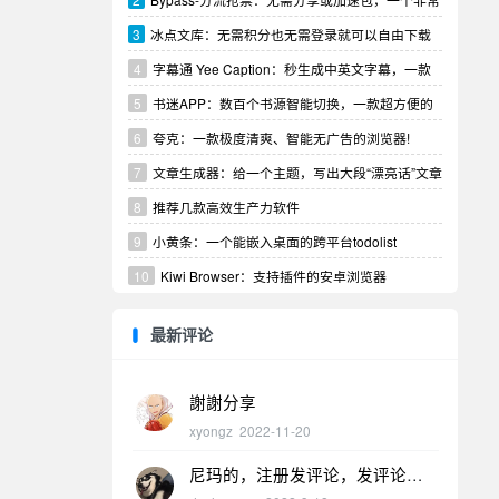
实用的抢票工具！
3
冰点文库：无需积分也无需登录就可以自由下载
4
字幕通 Yee Caption：秒生成中英文字幕，一款
视频字幕翻译制作软件！
5
书迷APP：数百个书源智能切换，一款超方便的
小说阅读器！
6
夸克：一款极度清爽、智能无广告的浏览器!
7
文章生成器：给一个主题，写出大段“漂亮话”文章
8
推荐几款高效生产力软件
9
小黄条：一个能嵌入桌面的跨平台todolist
10
Kiwi Browser：支持插件的安卓浏览器
最新评论
謝謝分享
xyongz
2022-11-20
尼玛的，注册发评论，发评论才
能看到软件下载，然后上