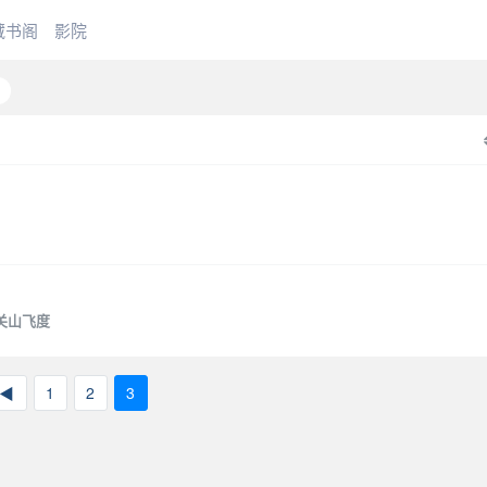
藏书阁
影院
关山飞度
◀
1
2
3