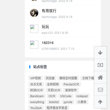
dazhongge
2022-9-18
有用就行
dazhongge
2022-9-18
玩玩
wylc123
2021-8-30
182316
q790198803
2021-7-15
站点标签
VIP视频
浏览器
春晓定时提醒
文档下载
冰点文库
全网视频
PandaOCR
树洞OCR
天若OCR
录屏软件
Bandicam
OCR
VSCode
notepad
everything
todolist
yynote
小黄条
YouZack
程序猿自学英语