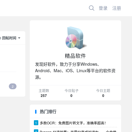
登录
注册
回帖时间
精品软件
发现好软件，致力于分享Windows、
Android、Mac、iOS、Linux等平台的软件资
源。
2
主题数
今日贴子
今日主题
257
0
0
热门排行
1
多款OCR：免费图片转文字，准确率超高！
2
Bypass-分流抢票：无需分享或加速包，一个非常